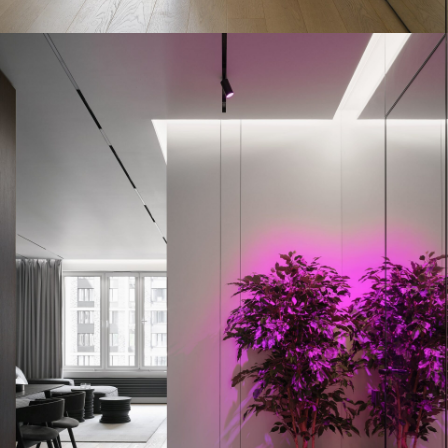
8 (903) 531-09-78
INFO@A-E-STUDIO.RU
BEHANCE
HOUZZ
YOUTUBE
PINTEREST
Будем рады встретиться с вами
в нашем офисе:
г. Москва, проспект Вернадского,
29, офис 1812
ПОЛИТИКА КОНФИДЕНЦИАЛЬНОСТИ